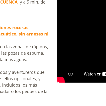
 CUENCA
, y a 5 min. de
iones rocosas
uático, sin arneses ni
 en las zonas de rápidos,
e las pozas de espuma,
stalinas aguas.
vidos y aventureros que
s ellos opcionales, y
, incluidos los más
adar o los peques de la