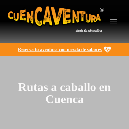
Reserva tu aventura con mezcla de sabores
Rutas a caballo en
Cuenca