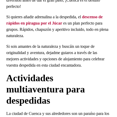
diversión antes de dar el gran paso, ¡Cuenca es el destino
¿Cuánto cuesta una despedida de soltero?
perfecto!
¿Qué se paga en una despedida de soltera?
¿Qué se puede hacer en una despedida de
Si quieres añadir adrenalina a la despedida, el
descenso de
soltero?
¿Qué se puede hacer para despedida de soltero?
rápidos en piragua por el Júcar
es un plan perfecto para
grupos. Rápidos, chapuzón y aperitivo incluido, todo en plena
naturaleza.
Si sois amantes de la naturaleza y buscáis un toque de
originalidad y aventura, dejadme guiaros a través de las
mejores actividades y opciones de alojamiento para celebrar
vuestra despedida en esta ciudad encantadora.
Actividades
multiaventura para
despedidas
La ciudad de Cuenca y sus alrededores son un paraíso para los