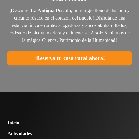
¡Descubre
La Antigua Posada
, un refugio lleno de historia y
encanto rústico en el corazón del pueblo! Disfruta de una
estancia única en suites acogedoras y áticos abuhardillados,
rodeado de piedra, madera y chimeneas. ¡A solo 5 minutos de
la mágica Cuenca, Patrimonio de la Humanidad!
¡Reserva tu casa rural ahora!
Inicio
Actividades