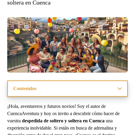
soltera en Cuenca
Contenidos
Actividades multiaventura para despedidas
Ofertas para despedidas de soltero y soltera
¡Hola, aventureros y futuros novios! Soy el autor de
Alojamiento para grupos grandes en Cuenca
CuencaAventura y hoy os invito a descubrir cómo hacer de
¿Qué incluye un pack de despedida en Cuenca?
vuestra
despedida de soltero y soltera en Cuenca
una
Ideas originales para tu despedida en Cuenca
experiencia inolvidable. Si estáis en busca de adrenalina y
Preguntas frecuentes sobre despedidas en Cuenca