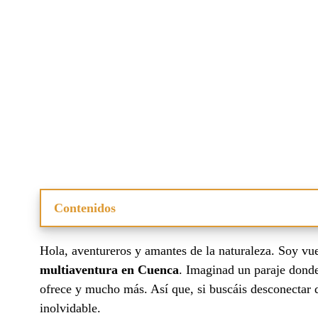
Contenidos
¿Qué incluye el pack de fin de semana multiaventura e
Hola, aventureros y amantes de la naturaleza. Soy vu
Actividades multiaventura disponibles en Cuenca
Alojamiento rural para tu escapada multiaventura en Cu
multiaventura en Cuenca
. Imaginad un paraje donde
¿Cómo reservar tu fin de semana multiaventura?
ofrece y mucho más. Así que, si buscáis desconectar d
Consejos para disfrutar al máximo tu experiencia en Cu
inolvidable.
Preguntas relacionadas sobre la multiaventura en Cuenc