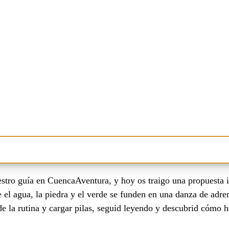
n Cuenca?
estro guía en CuencaAventura, y hoy os traigo una propuesta 
enca
 el agua, la piedra y el verde se funden en una danza de adren
e la rutina y cargar pilas, seguid leyendo y descubrid cómo 
enca
a