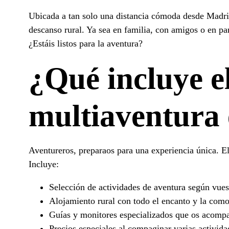
¿Qué hacer el fin de semana en Cuenca?
Ubicada a tan solo una distancia cómoda desde Madrid
¿Qué ver en Cuenca en un día con niños?
descanso rural. Ya sea en familia, con amigos o en pa
¿Estáis listos para la aventura?
¿Qué incluye e
multiaventura
Aventureros, preparaos para una experiencia única. E
Incluye:
Selección de actividades de aventura según vuest
Alojamiento rural con todo el encanto y la com
Guías y monitores especializados que os acompa
Precios especiales al compaginar varias activida